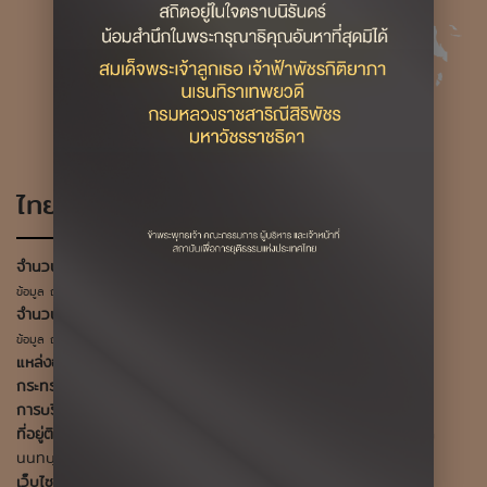
ไทย
จำนวนผู้ต้องขังทั้งสิ้น
307,574 ราย
ข้อมูล ณ กุมภาพันธ์ 2569
จำนวนเรือนจำ
143
ข้อมูล
ณ
2567
แหล่งข้อมูล
กรมราชทัณฑ์ประเทศไทย
กระทรวง
กระทรวงยุติธรรม
การบริหารเรือนจำ
กรมราชทัณฑ์
ที่อยู่ติดต่อ
222 ถนนนนทบุรี 1 ตำบลสวนใหญ่ อำเภอเมือง จังหวัด
นนทบุรี 11000
เว็บไซต์
http://www.correct.go.th